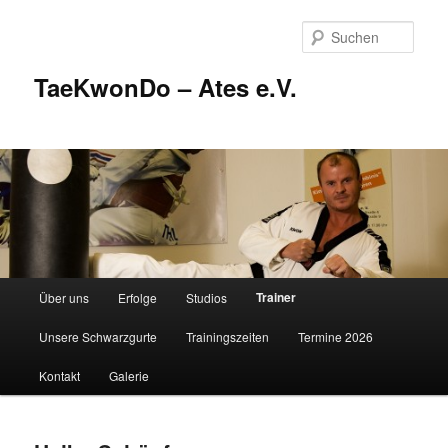
Zum
Inhalt
Such
wechseln
TaeKwonDo – Ates e.V.
Hauptmenü
Trainer
Über uns
Erfolge
Studios
Unsere Schwarzgurte
Trainingszeiten
Termine 2026
Kontakt
Galerie