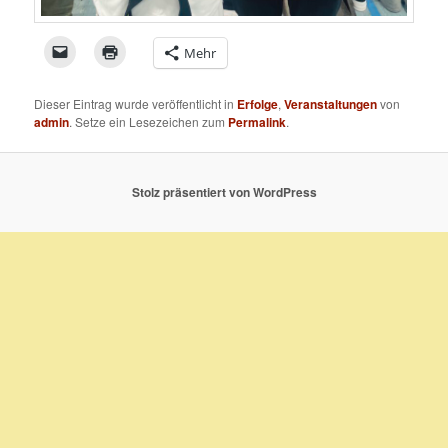
Klicken,
Klicken
Mehr
um
zum
einem
Ausdrucken
Freund
(Wird
einen
in
Dieser Eintrag wurde veröffentlicht in
Erfolge
,
Veranstaltungen
von
Link
neuem
admin
. Setze ein Lesezeichen zum
Permalink
.
per
Fenster
E-
geöffnet)
Mail
zu
senden
(Wird
Stolz präsentiert von WordPress
in
neuem
Fenster
geöffnet)