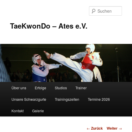
Zum
Inhalt
Such
wechseln
TaeKwonDo – Ates e.V.
Hauptmenü
Über uns
Erfolge
Studios
Trainer
Unsere Schwarzgurte
Trainingszeiten
Termine 2026
Kontakt
Galerie
Beitrags-
←
Zurück
Weiter
→