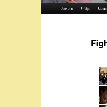
Hauptmenü
Über uns
Erfolge
Studio
Fig