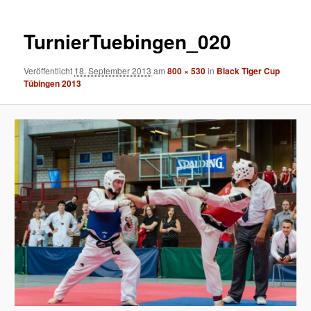
Navigation
TurnierTuebingen_020
Veröffentlicht
18. September 2013
am
800 × 530
in
Black Tiger Cup
Tübingen 2013