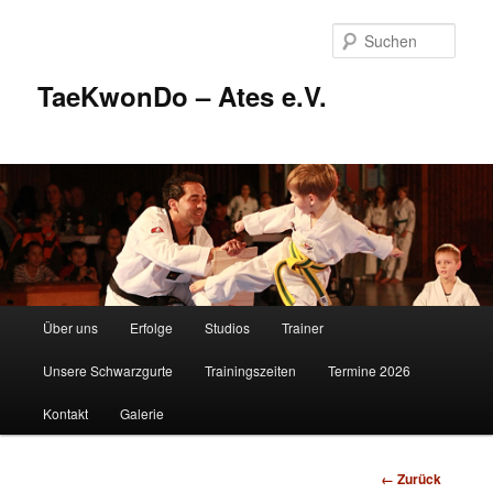
Zum
Inhalt
Such
wechseln
TaeKwonDo – Ates e.V.
Hauptmenü
Über uns
Erfolge
Studios
Trainer
Unsere Schwarzgurte
Trainingszeiten
Termine 2026
Kontakt
Galerie
Bilder-
← Zurück