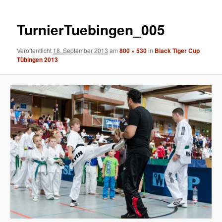
Navigation
TurnierTuebingen_005
Veröffentlicht
18. September 2013
am
800 × 530
in
Black Tiger Cup
Tübingen 2013