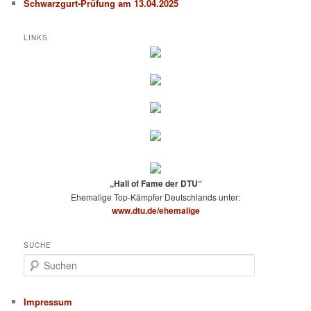
Schwarzgurt-Prüfung am 13.04.2025
LINKS
„Hall of Fame der DTU“
Ehemalige Top-Kämpfer Deutschlands unter:
www.dtu.de/ehemalige
SUCHE
S
u
c
h
Impressum