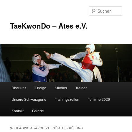
Zum
Zum
Inhalt
sekundären
Such
wechseln
Inhalt
wechseln
TaeKwonDo – Ates e.V.
Hauptmenü
Über uns
Erfolge
Studios
Trainer
Unsere Schwarzgurte
Trainingszeiten
Termine 2026
Kontakt
Galerie
SCHLAGWORT-ARCHIVE:
GÜRTELPRÜFUNG