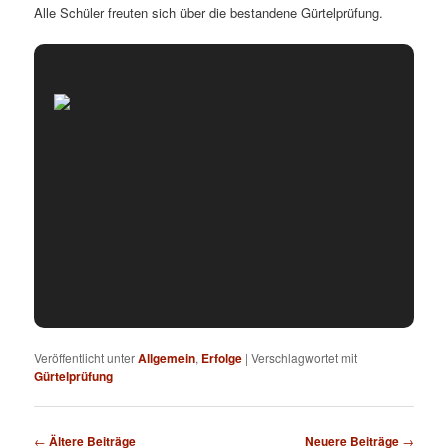
Alle Schüler freuten sich über die bestandene Gürtelprüfung.
Veröffentlicht unter
Allgemein
,
Erfolge
|
Verschlagwortet mit
Gürtelprüfung
Beitrags-
←
Ältere Beiträge
Neuere Beiträge
→